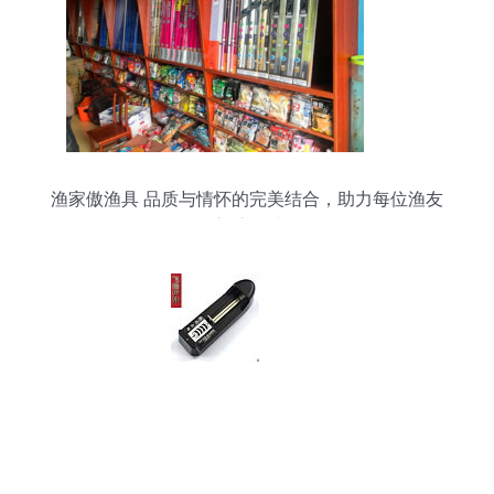
渔家傲渔具 品质与情怀的完美结合，助力每位渔友
畅享垂钓乐趣