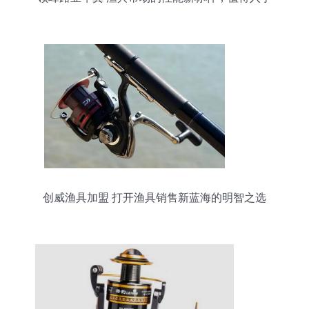
吗？
创威渔具加盟 打开渔具销售新蓝海的明智之选