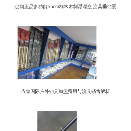
促销正品多功能55cm桐木木制浮漂盒 渔具垂钓爱
好者的必备之选
依肯国际户外钓具加盟费用与渔具销售解析