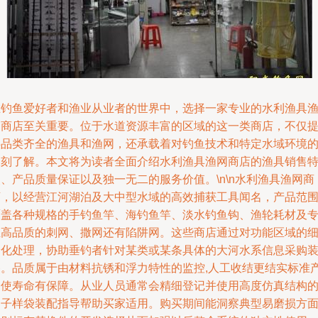
在钓鱼爱好者和渔业从业者的世界中，选择一家专业的水利渔具
网商店至关重要。位于水道资源丰富的区域的这一类商店，不仅
供品类齐全的渔具和渔网，还承载着对钓鱼技术和特定水域环境
深刻了解。本文将为读者全面介绍水利渔具渔网商店的渔具销售
、产品质量保证以及独一无二的服务价值。\n\n水利渔具渔网商
店，以经营江河湖泊及大中型水域的高效捕获工具闻名，产品范
覆盖各种规格的手钓鱼竿、海钓鱼竿、淡水钓鱼钩、渔轮耗材及
业高品质的刺网、撒网还有陷阱网。这些商店通过对功能区域的
分化处理，协助垂钓者针对某类或某条具体的大河水系信息采购
备。品质属于由材料抗锈和浮力特性的监控,人工收结更结实标准
出使寿命有保障。从业人员通常会精细登记并使用高度仿真结构
例子样袋装配指导帮助买家适用。购买期间能洞察典型易磨损方